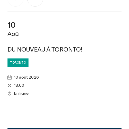
10
2
Aoû
Oc
DU NOUVEAU À TORONTO!
Pr
co
TORONTO
LI
10 août 2026
18:00
En ligne